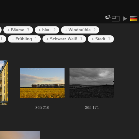
+ Bäume
3
+ blau
2
+ Windmühle
2
1
+ Frühling
1
+ Schwarz Weiß
1
+ Stadt
1
365 216
365 171