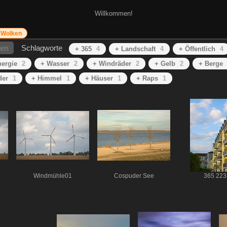
Willkommen!
Wolken
hen
Schlagworte
+ 365
4
+ Landschaft
4
+ Öffentlich
4
nergie
2
+ Wasser
2
+ Windräder
2
+ Gelb
2
+ Berge
der
1
+ Himmel
1
+ Häuser
1
+ Raps
1
Windmühle01
Cospuder See
365 223