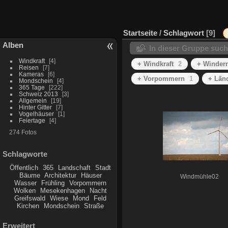
Startseite
/
Schlagwort
9
Alben
In dieser Gruppe suc
Windkraft
4
+ Windkraft
2
+ Winder
Reisen
7
Kameras
6
+ Vorpommern
1
+ Län
Mondschein
4
365 Tage
222
Schweiz 2013
3
Allgemein
19
Hinter Gitter
7
Vogelhäuser
1
Feiertage
4
274 Fotos
Schlagworte
Öffentlich
365
Landschaft
Stadt
Bäume
Architektur
Häuser
Windmühle02
Wasser
Frühling
Vorpommern
Wolken
Mesekenhagen
Nacht
Greifswald
Wiese
Mond
Feld
Kirchen
Mondschein
Straße
Erweitert