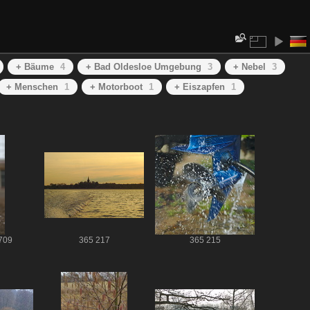
+ Bäume
4
+ Bad Oldesloe Umgebung
3
+ Nebel
3
+ Menschen
1
+ Motorboot
1
+ Eiszapfen
1
709
365 217
365 215