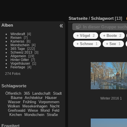
Startseite
/
Schlagwort
13
Alben
In dieser Gruppe suc
Windkraft
4
+ Vögel
2
+ Boote
2
Reisen
7
Kameras
6
+ Schnee
1
+ See
1
Mondschein
4
365 Tage
222
Schweiz 2013
3
Allgemein
19
Hinter Gitter
7
Vogelhäuser
1
Feiertage
4
274 Fotos
Schlagworte
Öffentlich
365
Landschaft
Stadt
Bäume
Architektur
Häuser
Winter 2016 1
Wasser
Frühling
Vorpommern
Wolken
Mesekenhagen
Nacht
Greifswald
Wiese
Mond
Feld
Kirchen
Mondschein
Straße
Erweitert