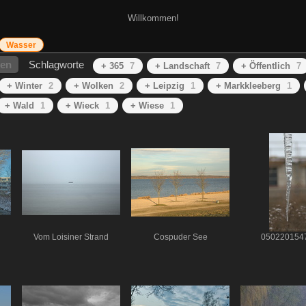
Willkommen!
Wasser
hen
Schlagworte
+ 365
7
+ Landschaft
7
+ Öffentlich
7
+ Winter
2
+ Wolken
2
+ Leipzig
1
+ Markkleeberg
1
+ Wald
1
+ Wieck
1
+ Wiese
1
Vom Loisiner Strand
Cospuder See
050220154