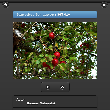
Startseite
/
Schlagwort
/
365 010
Autor
Thomas Maliezefski