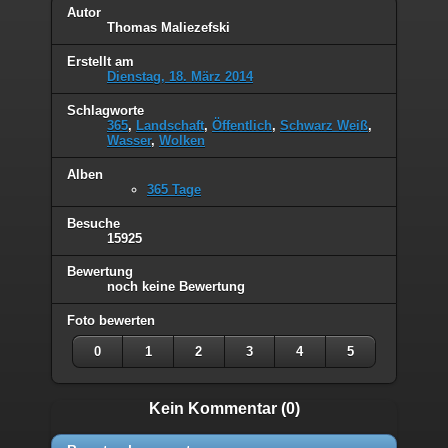
Autor
Thomas Maliezefski
Erstellt am
Dienstag, 18. März 2014
Schlagworte
365
,
Landschaft
,
Öffentlich
,
Schwarz Weiß
,
Wasser
,
Wolken
Alben
365 Tage
Besuche
15925
Bewertung
noch keine Bewertung
Foto bewerten
0
1
2
3
4
5
Kein Kommentar (0)